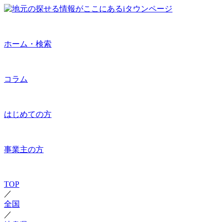
ホーム・検索
コラム
はじめての方
事業主の方
TOP
／
全国
／