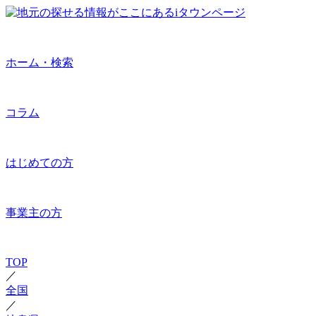
ホーム・検索
コラム
はじめての方
事業主の方
TOP
／
全国
／