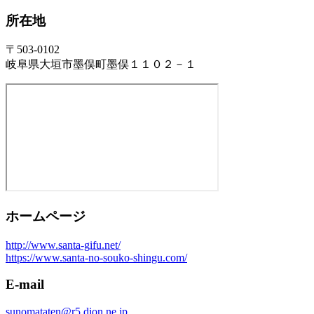
所在地
〒503-0102
岐阜県大垣市墨俣町墨俣１１０２－１
ホームページ
http://www.santa-gifu.net/
https://www.santa-no-souko-shingu.com/
E-mail
sunomataten@r5.dion.ne.jp