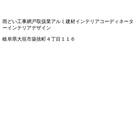
雨どい工事
網戸取扱業
アルミ建材
インテリアコーディネータ
ー
インテリアデザイン
岐阜県大垣市築捨町４丁目１１６