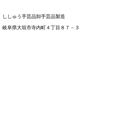
ししゅう
手芸品卸
手芸品製造
岐阜県大垣市寺内町４丁目８７－３