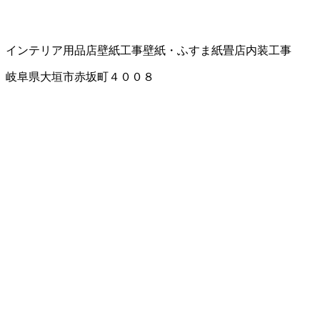
インテリア用品店
壁紙工事
壁紙・ふすま紙
畳店
内装工事
岐阜県大垣市赤坂町４００８