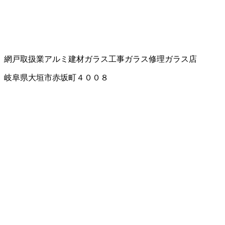
網戸取扱業
アルミ建材
ガラス工事
ガラス修理
ガラス店
岐阜県大垣市赤坂町４００８