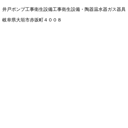
井戸ポンプ工事
衛生設備工事
衛生設備・陶器
温水器
ガス器具
岐阜県大垣市赤坂町４００８