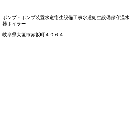
ポンプ・ポンプ装置
水道衛生設備工事
水道衛生設備保守
温水
器
ボイラー
岐阜県大垣市赤坂町４０６４