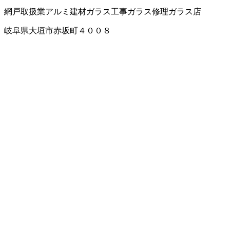
網戸取扱業
アルミ建材
ガラス工事
ガラス修理
ガラス店
岐阜県大垣市赤坂町４００８