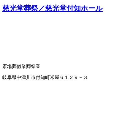
慈光堂葬祭／慈光堂付知ホール
斎場
葬儀業
葬祭業
岐阜県中津川市付知町米屋６１２９－３