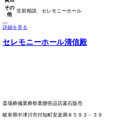
その
生前相談、セレモニーホール
他
詳細を見る
セレモニーホール清信殿
斎場
葬儀業
葬祭業
贈答品店
墓石販売
岐阜県中津川市付知町安楽満８５９３－３９