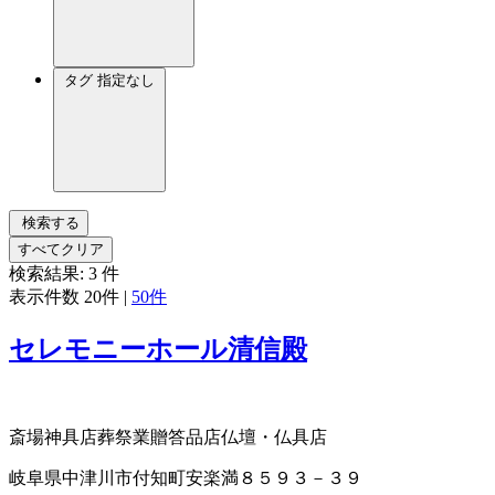
タグ
指定なし
検索する
すべてクリア
検索結果:
3
件
表示件数
20件
|
50件
セレモニーホール清信殿
斎場
神具店
葬祭業
贈答品店
仏壇・仏具店
岐阜県中津川市付知町安楽満８５９３－３９