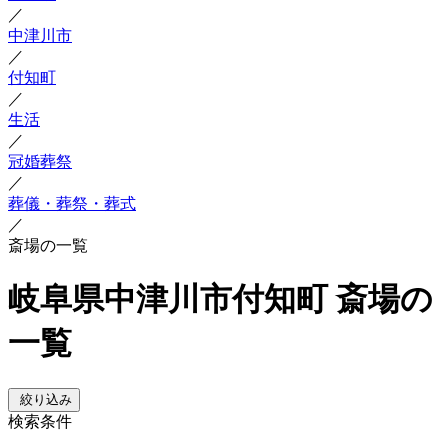
／
中津川市
／
付知町
／
生活
／
冠婚葬祭
／
葬儀・葬祭・葬式
／
斎場の一覧
岐阜県中津川市付知町 斎場の
一覧
絞り込み
検索条件