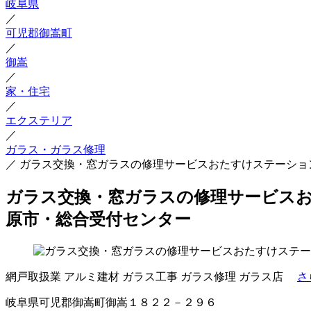
岐阜県
／
可児郡御嵩町
／
御嵩
／
家・住宅
／
エクステリア
／
ガラス・ガラス修理
／
ガラス交換・窓ガラスの修理サービスおたすけステーショ
ガラス交換・窓ガラスの修理サービスお
原市・総合受付センター
網戸取扱業
アルミ建材
ガラス工事
ガラス修理
ガラス店
さ
岐阜県可児郡御嵩町御嵩１８２２－２９６