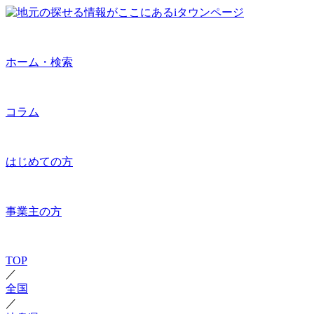
ホーム・検索
コラム
はじめての方
事業主の方
TOP
／
全国
／