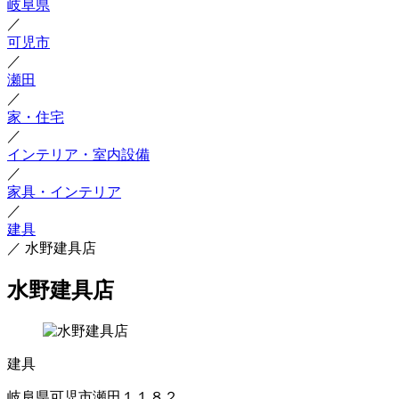
岐阜県
／
可児市
／
瀬田
／
家・住宅
／
インテリア・室内設備
／
家具・インテリア
／
建具
／
水野建具店
水野建具店
建具
岐阜県可児市瀬田１１８２