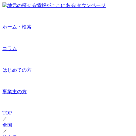
ホーム・検索
コラム
はじめての方
事業主の方
TOP
／
全国
／