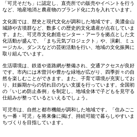
「可児そだち」に認定し、直売所での販売やイベントを行う
など、地産地消と農産物のブランド化に力を入れています。
文化面では、歴史と現代文化が調和した地域です。美濃金山
城跡や古墳群など、数多くの歴史的文化遺産が点在していま
す。また、可児市文化創造センター・アーラを拠点とした文
化活動が盛んで、「まち元気プロジェクト」や、演劇、ミュ
ージカル、ダンスなどの芸術活動を行い、地域の文化振興に
取り組んでいます。
生活環境は、鉄道や道路網が整備され、交通アクセスが良好
です。市内には木曽川や豊かな緑地が広がり、四季折々の自
然を楽しむことができます。また、子育て環境が充実してお
り、妊娠期からの切れ目のない支援を行っています。全国初
の「いじめ防止条例」を制定し、地域全体で子どもを見守る
仕組みが整っているといえるでしょう。
可児市は、自然と都市機能が調和した地域です。「住みごこ
ち一番・可児」を将来像に掲げ、持続可能で暮らしやすいま
ちづくりを目指しています。