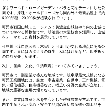
ぎふワールド・ローズガーデン：バラと花をテーマにした公
園です。原種・オールドローズから国内外の最新品種まで約
6,000品種、20,000株が植栽されています。
可児市戦国山城ミュージアム：美濃金山城跡や市内の山城に
ついて学べる博物館です。明治築の木造校舎を活用し、山城
をテーマとした資料を展示しています。
可児川下流自然公園：木曽川と可児川が交わる地点にある公
園です。春にはカタクリの群生、秋には紅葉など、四季折々
の自然が楽しめます。
次に、産業、文化、生活環境についてみていきましょう。
可児市は、製造業が盛んな地域です。岐阜県最大規模となる
可児工業団地には、航空・宇宙産業、自動車、工作機械、電
気・通信機器、住宅機器など、幅広い分野の企業が立地し、
地域の重要な雇用の場となっています。
また、農業は野菜と米を中心とした耕種農業が主流です。市
内で生産された安心・安全で品質の良い農産物や加工品を