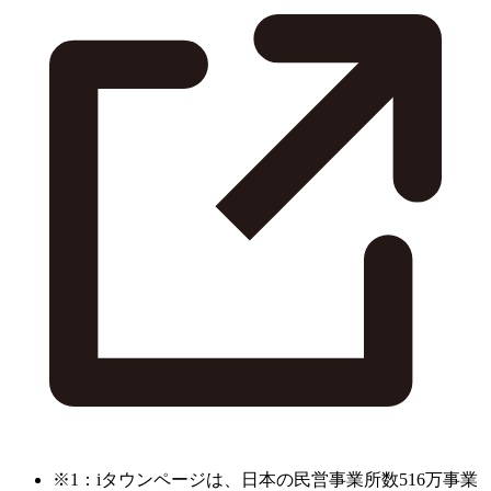
※1：iタウンページは、日本の民営事業所数516万事業