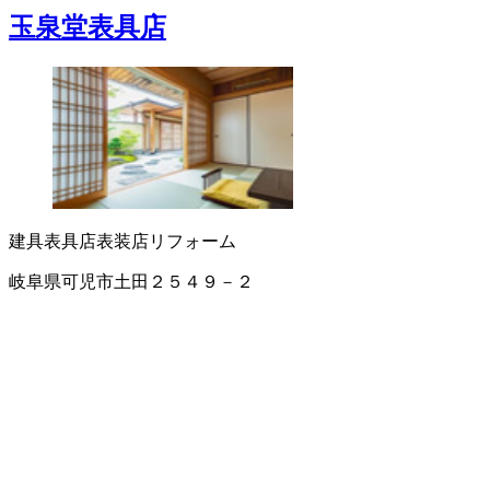
玉泉堂表具店
建具
表具店
表装店
リフォーム
岐阜県可児市土田２５４９－２