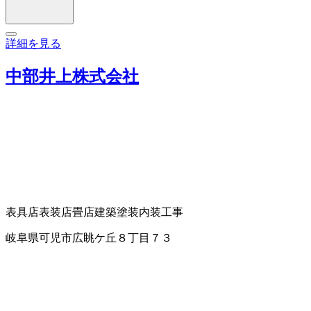
詳細を見る
中部井上株式会社
表具店
表装店
畳店
建築塗装
内装工事
岐阜県可児市広眺ケ丘８丁目７３