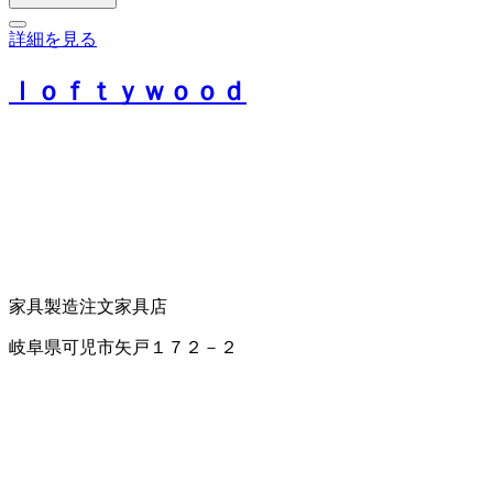
詳細を見る
ｌｏｆｔｙｗｏｏｄ
家具製造
注文家具店
岐阜県可児市矢戸１７２－２