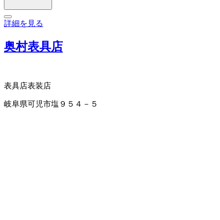
詳細を見る
奥村表具店
表具店
表装店
岐阜県可児市塩９５４－５