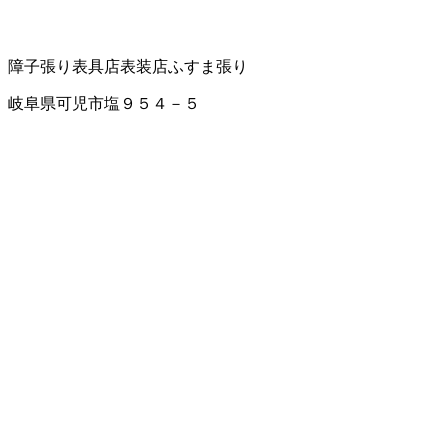
障子張り
表具店
表装店
ふすま張り
岐阜県可児市塩９５４－５