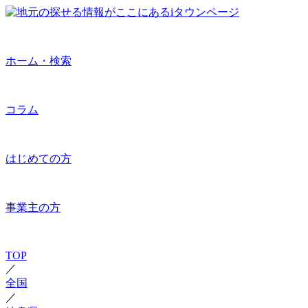
ホーム・検索
コラム
はじめての方
事業主の方
TOP
／
全国
／