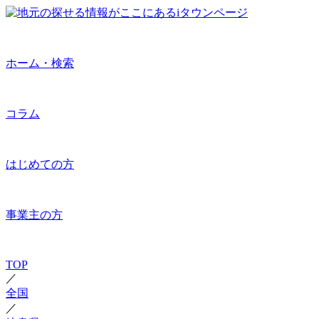
ホーム・検索
コラム
はじめての方
事業主の方
TOP
／
全国
／