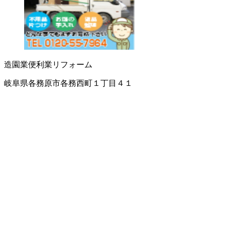
造園業
便利業
リフォーム
岐阜県各務原市各務西町１丁目４１