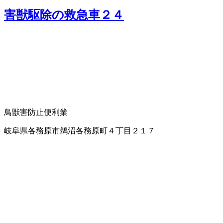
害獣駆除の救急車２４
鳥獣害防止
便利業
岐阜県各務原市鵜沼各務原町４丁目２１７