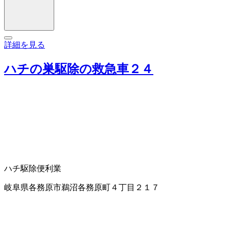
詳細を見る
ハチの巣駆除の救急車２４
ハチ駆除
便利業
岐阜県各務原市鵜沼各務原町４丁目２１７