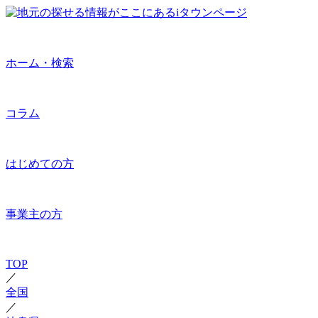
ホーム・検索
コラム
はじめての方
事業主の方
TOP
／
全国
／