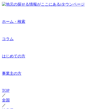
ホーム・検索
コラム
はじめての方
事業主の方
TOP
／
全国
／