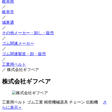
岐阜県
／
岐阜市
／
城東通
／
その他メーカー・卸し・販売
／
ゴム関連メーカー
／
ゴム関連製造・卸・販売
／
工業用ベルト
／
株式会社ギフベア
株式会社ギフベア
工業用ベルト
ゴム工業
精密機械器具
チェーン
伝動機
さ
らに表示＋