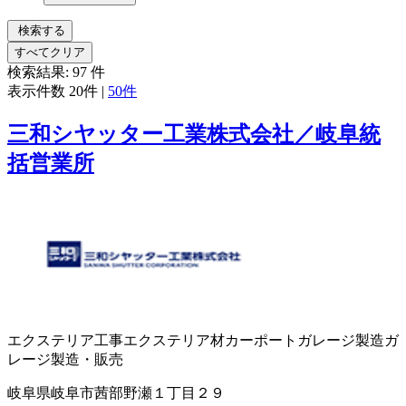
検索する
すべてクリア
検索結果:
97
件
表示件数
20件
|
50件
三和シヤッター工業株式会社／岐阜統
括営業所
エクステリア工事
エクステリア材
カーポート
ガレージ製造
ガ
レージ製造・販売
岐阜県岐阜市茜部野瀬１丁目２９