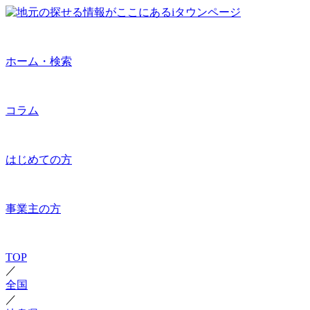
ホーム・検索
コラム
はじめての方
事業主の方
TOP
／
全国
／