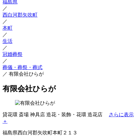
福島県
／
西白河郡矢吹町
／
本町
／
生活
／
冠婚葬祭
／
葬儀・葬祭・葬式
／
有限会社ひらが
有限会社ひらが
貸花環
斎場
神具店
造花・装飾・花環
造花店
さらに表示
＋
福島県西白河郡矢吹町本町２１３