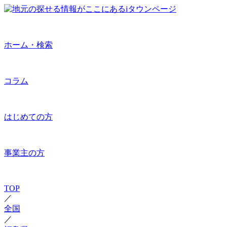
ホーム・検索
コラム
はじめての方
事業主の方
TOP
／
全国
／