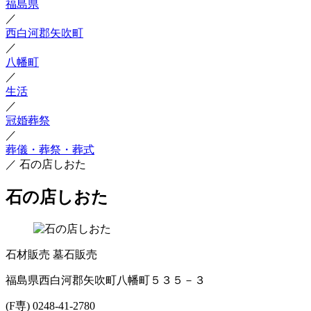
福島県
／
西白河郡矢吹町
／
八幡町
／
生活
／
冠婚葬祭
／
葬儀・葬祭・葬式
／
石の店しおた
石の店しおた
石材販売
墓石販売
福島県西白河郡矢吹町八幡町５３５－３
(F専) 0248-41-2780