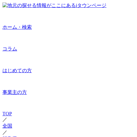
ホーム・検索
コラム
はじめての方
事業主の方
TOP
／
全国
／