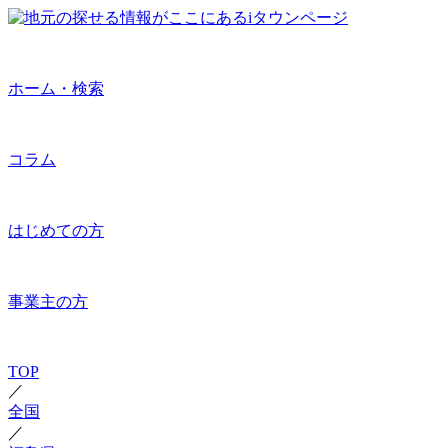
ホーム・検索
コラム
はじめての方
事業主の方
TOP
／
全国
／