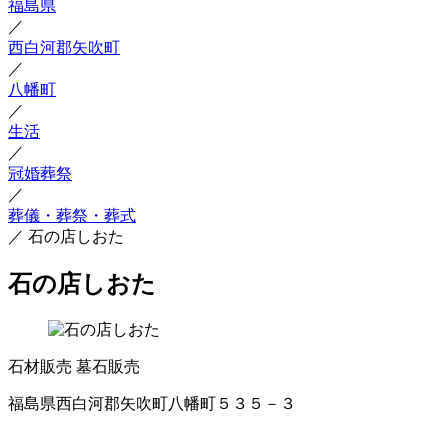
福島県
／
西白河郡矢吹町
／
八幡町
／
生活
／
冠婚葬祭
／
葬儀・葬祭・葬式
／
石の店しおた
石の店しおた
石材販売
墓石販売
福島県西白河郡矢吹町八幡町５３５－３