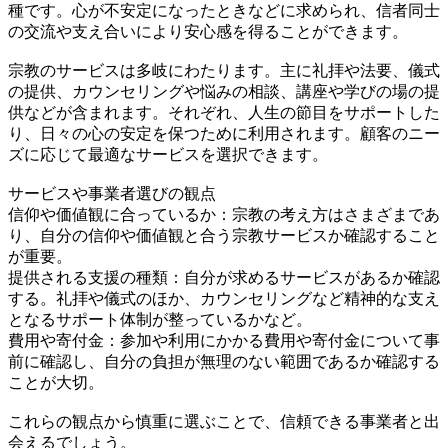
種です。心が不安定になったときなどに求められ、信者同士
の交流や支え合いにより安心感を得ることができます。
宗教のサービスは多岐にわたります。主に礼拝や法要、儀式
の提供、カウンセリングや悩みの相談、講座や学びの場の提
供などが含まれます。それぞれ、人生の節目をサポートした
り、日々の心の安定を保つために利用されます。顧客のニー
ズに応じて最適なサービスを選択できます。
サービスや事業者選びの観点
信仰や価値観に合っているか：宗教の考え方はさまざまであ
り、自分の信仰や価値観と合う宗教サービスか確認すること
が重要。
提供される支援の種類：自分が求めるサービスがあるか確認
する。礼拝や儀式のほか、カウンセリングなど精神的な支え
となるサポート体制が整っているかなど。
費用や寄付金：参加や利用にかかる費用や寄付金について事
前に確認し、自分の負担が無理のない範囲であるか確認する
ことが大切。
これらの観点から慎重に選ぶことで、信頼できる事業者と出
会えるでしょう。