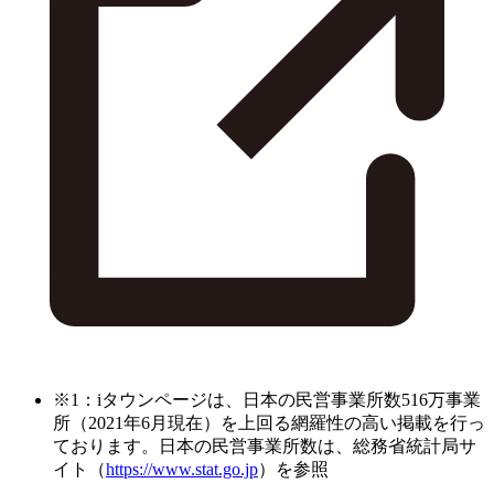
※1：iタウンページは、日本の民営事業所数516万事業
所（2021年6月現在）を上回る網羅性の高い掲載を行っ
ております。日本の民営事業所数は、総務省統計局サ
イト（
https://www.stat.go.jp
）を参照