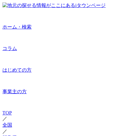
ホーム・検索
コラム
はじめての方
事業主の方
TOP
／
全国
／