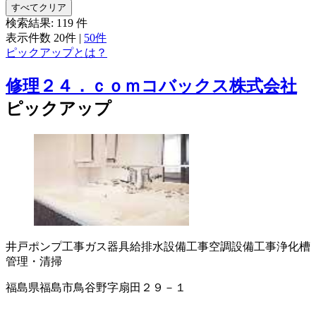
すべてクリア
検索結果:
119
件
表示件数
20件
|
50件
ピックアップとは？
修理２４．ｃｏｍコバックス株式会社
ピックアップ
井戸ポンプ工事
ガス器具
給排水設備工事
空調設備工事
浄化槽
管理・清掃
福島県福島市鳥谷野字扇田２９－１