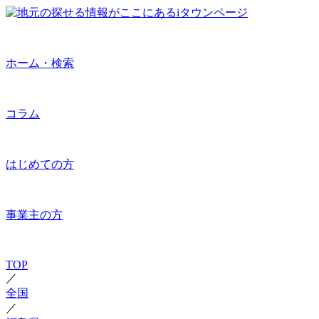
ホーム・検索
コラム
はじめての方
事業主の方
TOP
／
全国
／