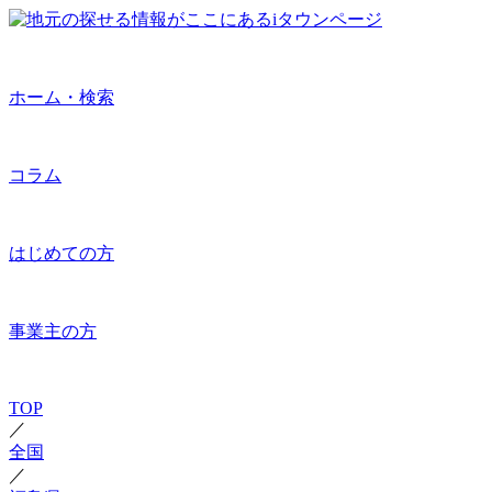
ホーム・検索
コラム
はじめての方
事業主の方
TOP
／
全国
／