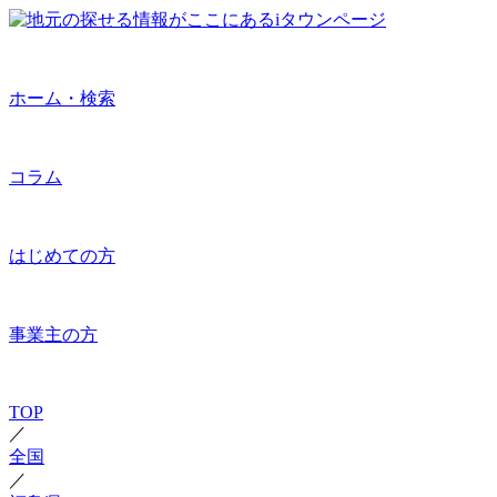
ホーム・検索
コラム
はじめての方
事業主の方
TOP
／
全国
／