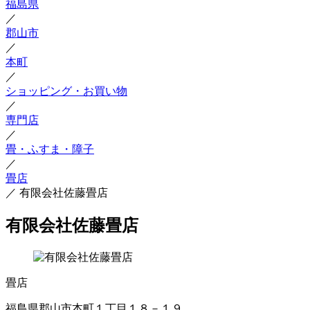
福島県
／
郡山市
／
本町
／
ショッピング・お買い物
／
専門店
／
畳・ふすま・障子
／
畳店
／
有限会社佐藤畳店
有限会社佐藤畳店
畳店
福島県郡山市本町１丁目１８－１９