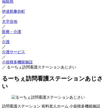
福島県
／
伊達郡桑折町
／
大字谷地
／
医療・介護
／
介護
／
介護サービス
／
小規模多機能施設
／
るーちぇ訪問看護ステーションあじさい
るーちぇ訪問看護ステーションあじさ
い
訪問看護ステーション
有料老人ホーム
小規模多機能施設