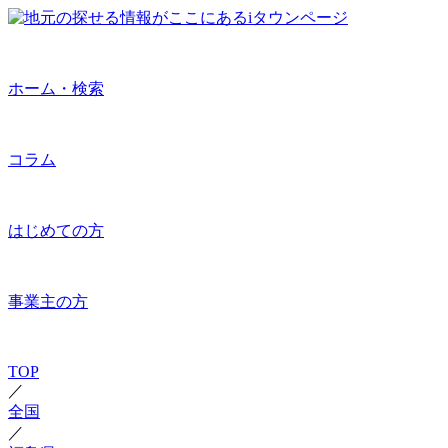
ホーム・検索
コラム
はじめての方
事業主の方
TOP
／
全国
／