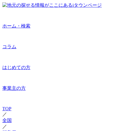
ホーム・検索
コラム
はじめての方
事業主の方
TOP
／
全国
／