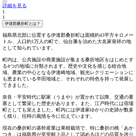
詳細を見る
1
1
伊達郡桑折町とは？
福島県北部に位置する伊達郡桑折町は面積約43平方キロメー
トル、人口約1万人の町で、仙台藩を治めた大名家発祥の地
として知られています。
町内は、公共施設や商業施設が集まる桑折地区をはじめとす
る4つの地域に分類されます。歴史や文化を感じる睦合地
域、農業の中心となる伊達崎地域、観光レクリエーションに
も恵まれている半田地域と、それぞれの特色を持って発展し
てきました。
奈良・平安時代に駅家（うまや）が置かれて以降、交通の要
塞として繁栄した歴史があります。また、江戸時代には宿場
町としても栄えました。町内には伊達家ゆかりの史跡が数多
く残り、往時の風情を今に伝えています。
現在の桑折町の基幹産業は果樹栽培で、特に桑折の桃「あか
つき」は福島県が皇室献上品として認めるほどの品質を誇り