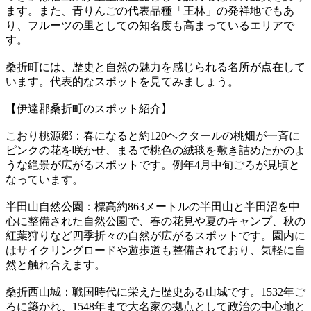
ます。また、青りんごの代表品種「王林」の発祥地でもあ
り、フルーツの里としての知名度も高まっているエリアで
す。
桑折町には、歴史と自然の魅力を感じられる名所が点在して
います。代表的なスポットを見てみましょう。
【伊達郡桑折町のスポット紹介】
こおり桃源郷：春になると約120ヘクタールの桃畑が一斉に
ピンクの花を咲かせ、まるで桃色の絨毯を敷き詰めたかのよ
うな絶景が広がるスポットです。例年4月中旬ごろが見頃と
なっています。
半田山自然公園：標高約863メートルの半田山と半田沼を中
心に整備された自然公園で、春の花見や夏のキャンプ、秋の
紅葉狩りなど四季折々の自然が広がるスポットです。園内に
はサイクリングロードや遊歩道も整備されており、気軽に自
然と触れ合えます。
桑折西山城：戦国時代に栄えた歴史ある山城です。1532年ご
ろに築かれ、1548年まで大名家の拠点として政治の中心地と