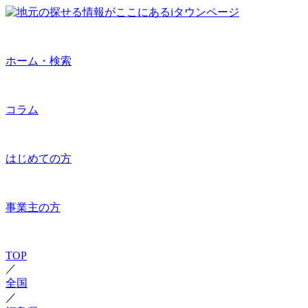
ホーム・検索
コラム
はじめての方
事業主の方
TOP
／
全国
／