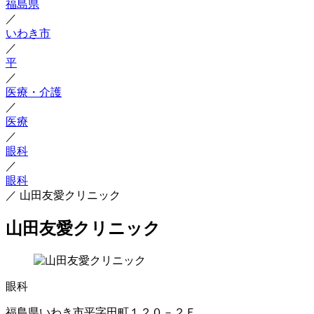
福島県
／
いわき市
／
平
／
医療・介護
／
医療
／
眼科
／
眼科
／
山田友愛クリニック
山田友愛クリニック
眼科
福島県いわき市平字田町１２０－２Ｆ