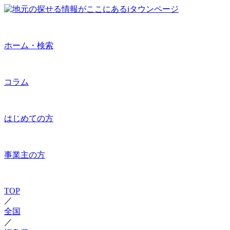
ホーム・検索
コラム
はじめての方
事業主の方
TOP
／
全国
／