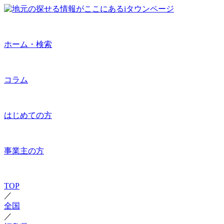
ホーム・検索
コラム
はじめての方
事業主の方
TOP
／
全国
／