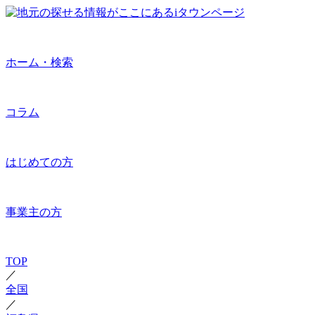
ホーム・検索
コラム
はじめての方
事業主の方
TOP
／
全国
／