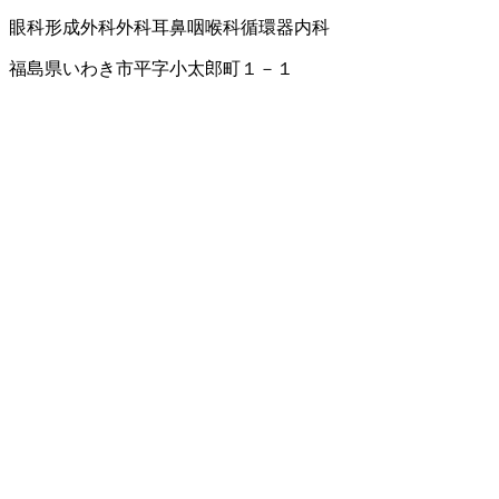
眼科
形成外科
外科
耳鼻咽喉科
循環器内科
福島県いわき市平字小太郎町１－１