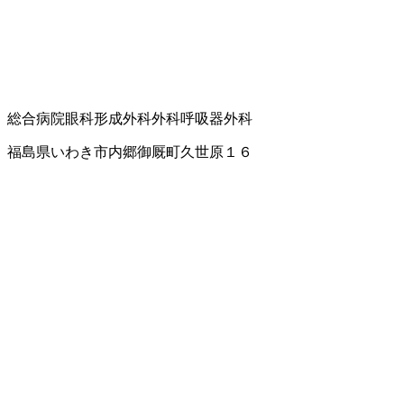
総合病院
眼科
形成外科
外科
呼吸器外科
福島県いわき市内郷御厩町久世原１６