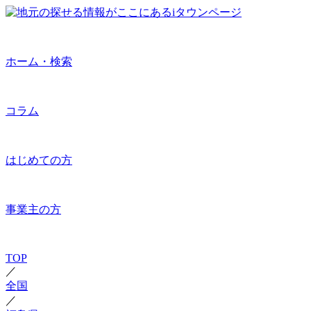
ホーム・検索
コラム
はじめての方
事業主の方
TOP
／
全国
／