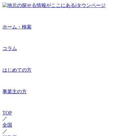
ホーム・検索
コラム
はじめての方
事業主の方
TOP
／
全国
／