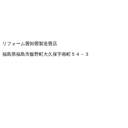
リフォーム
畳卸
畳製造
畳店
福島県福島市飯野町大久保字南町５４－３