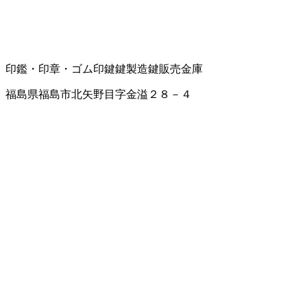
印鑑・印章・ゴム印
鍵
鍵製造
鍵販売
金庫
福島県福島市北矢野目字金溢２８－４