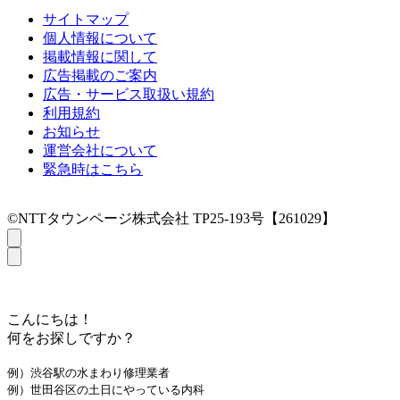
サイトマップ
個人情報について
掲載情報に関して
広告掲載のご案内
広告・サービス取扱い規約
利用規約
お知らせ
運営会社について
緊急時はこちら
©NTTタウンページ株式会社 TP25-193号【261029】
こんにちは！
何をお探しですか？
例）渋谷駅の水まわり修理業者
例）世田谷区の土日にやっている内科