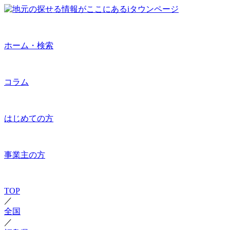
ホーム・検索
コラム
はじめての方
事業主の方
TOP
／
全国
／