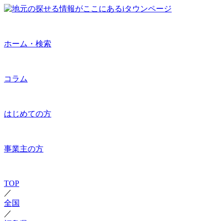
ホーム・検索
コラム
はじめての方
事業主の方
TOP
／
全国
／