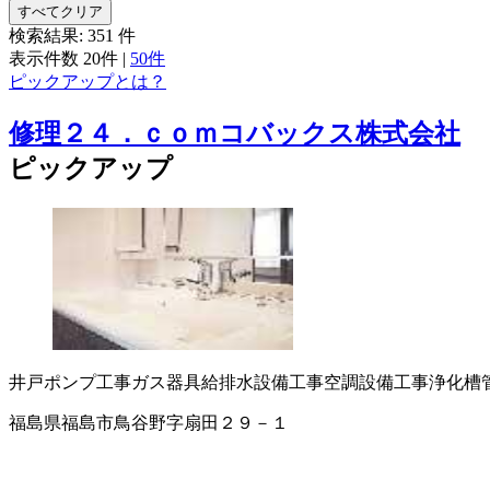
すべてクリア
検索結果:
351
件
表示件数
20件
|
50件
ピックアップとは？
修理２４．ｃｏｍコバックス株式会社
ピックアップ
井戸ポンプ工事
ガス器具
給排水設備工事
空調設備工事
浄化槽
福島県福島市鳥谷野字扇田２９－１