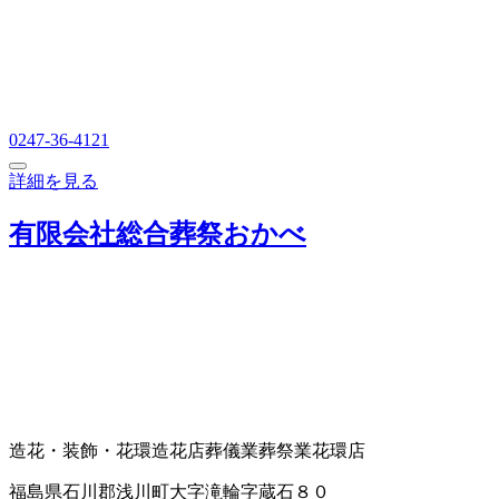
0247-36-4121
詳細を見る
有限会社総合葬祭おかべ
造花・装飾・花環
造花店
葬儀業
葬祭業
花環店
福島県石川郡浅川町大字滝輪字蔵石８０