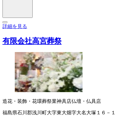
詳細を見る
有限会社高宮葬祭
造花・装飾・花環
葬祭業
神具店
仏壇・仏具店
福島県石川郡浅川町大字東大畑字大名大塚１６－１