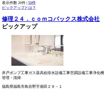
表示件数
20件
|
50件
ピックアップとは？
修理２４．ｃｏｍコバックス株式会社
ピックアップ
井戸ポンプ工事
ガス器具
給排水設備工事
空調設備工事
浄化槽
管理・清掃
福島県福島市鳥谷野字扇田２９－１