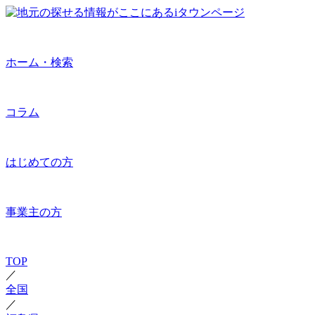
ホーム・検索
コラム
はじめての方
事業主の方
TOP
／
全国
／