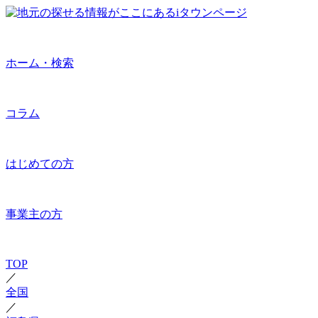
ホーム・検索
コラム
はじめての方
事業主の方
TOP
／
全国
／