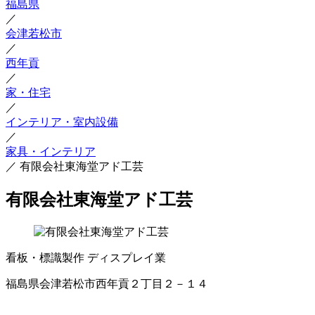
福島県
／
会津若松市
／
西年貢
／
家・住宅
／
インテリア・室内設備
／
家具・インテリア
／
有限会社東海堂アド工芸
有限会社東海堂アド工芸
看板・標識製作
ディスプレイ業
福島県会津若松市西年貢２丁目２－１４