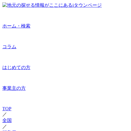
ホーム・検索
コラム
はじめての方
事業主の方
TOP
／
全国
／