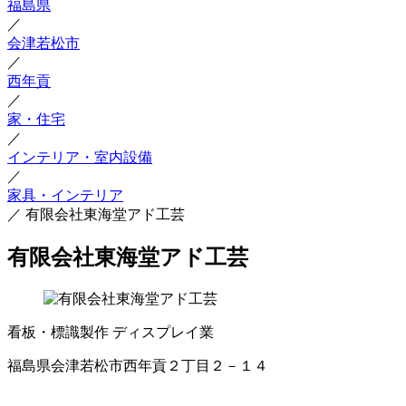
福島県
／
会津若松市
／
西年貢
／
家・住宅
／
インテリア・室内設備
／
家具・インテリア
／
有限会社東海堂アド工芸
有限会社東海堂アド工芸
看板・標識製作
ディスプレイ業
福島県会津若松市西年貢２丁目２－１４