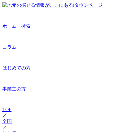
ホーム・検索
コラム
はじめての方
事業主の方
TOP
／
全国
／