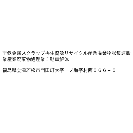
非鉄金属スクラップ
再生資源リサイクル
産業廃棄物収集運搬
業
産業廃棄物処理業
自動車解体
福島県会津若松市門田町大字一ノ堰字村西５６６－５