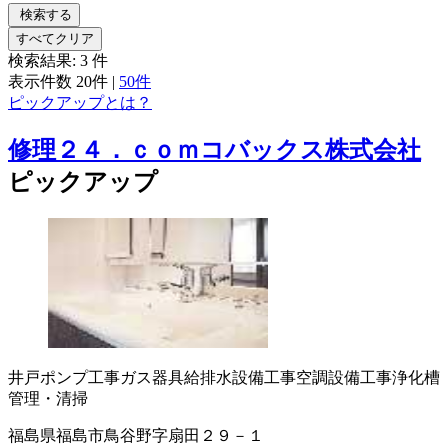
検索する
すべてクリア
検索結果:
3
件
表示件数
20件
|
50件
ピックアップとは？
修理２４．ｃｏｍコバックス株式会社
ピックアップ
井戸ポンプ工事
ガス器具
給排水設備工事
空調設備工事
浄化槽
管理・清掃
福島県福島市鳥谷野字扇田２９－１