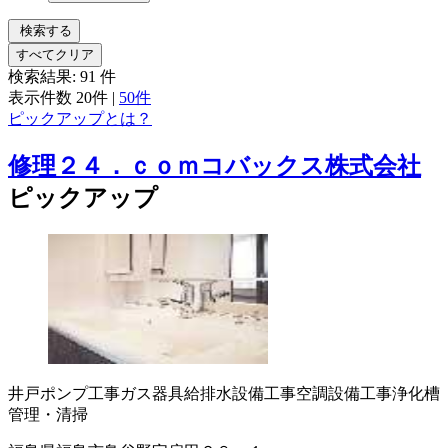
検索する
すべてクリア
検索結果:
91
件
表示件数
20件
|
50件
ピックアップとは？
修理２４．ｃｏｍコバックス株式会社
ピックアップ
井戸ポンプ工事
ガス器具
給排水設備工事
空調設備工事
浄化槽
管理・清掃