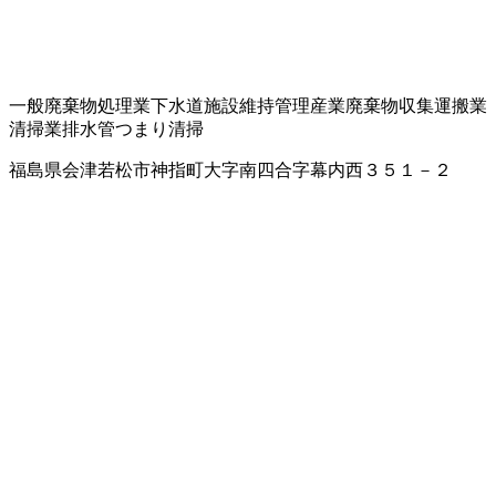
一般廃棄物処理業
下水道施設維持管理
産業廃棄物収集運搬業
清掃業
排水管つまり清掃
福島県会津若松市神指町大字南四合字幕内西３５１－２