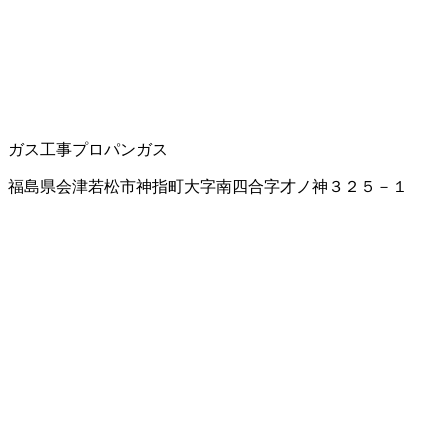
ガス工事
プロパンガス
福島県会津若松市神指町大字南四合字才ノ神３２５－１