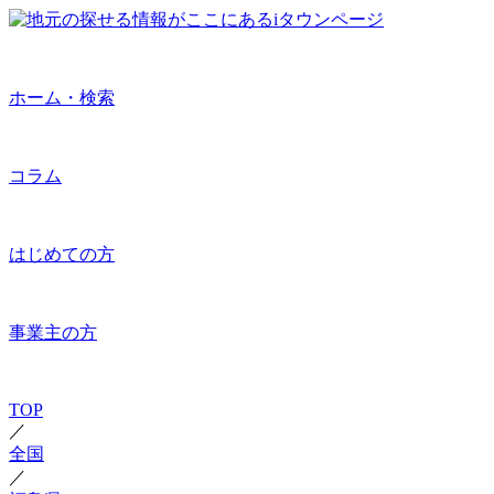
ホーム・検索
コラム
はじめての方
事業主の方
TOP
／
全国
／