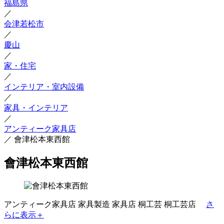
福島県
／
会津若松市
／
慶山
／
家・住宅
／
インテリア・室内設備
／
家具・インテリア
／
アンティーク家具店
／
會津松本東西館
會津松本東西館
アンティーク家具店
家具製造
家具店
桐工芸
桐工芸店
さ
らに表示＋