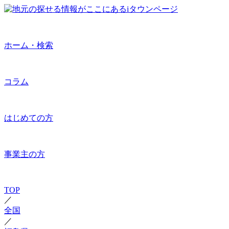
ホーム・検索
コラム
はじめての方
事業主の方
TOP
／
全国
／