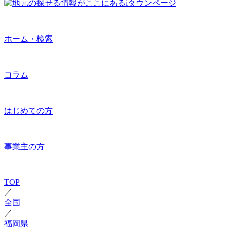
ホーム・検索
コラム
はじめての方
事業主の方
TOP
／
全国
／
福岡県